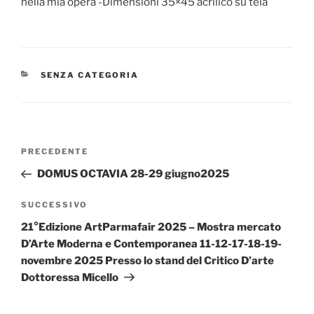
nella mia opera -Dimensioni 35×45 acrilico su tela
CATEGORIE
SENZA CATEGORIA
Navigazione
Articolo
PRECEDENTE
articoli
precedente:
DOMUS OCTAVIA 28-29 giugno2025
Articolo
SUCCESSIVO
successivo
21°Edizione ArtParmafair 2025 – Mostra mercato
D’Arte Moderna e Contemporanea 11-12-17-18-19-
novembre 2025 Presso lo stand del Critico D’arte
Dottoressa Micello