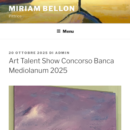
Salta
MIRIAM BELLON
al
Pittrice
contenuto
Menu
PUBBLICATO
20 OTTOBRE 2025
DI
ADMIN
IL
Art Talent Show Concorso Banca
Mediolanum 2025