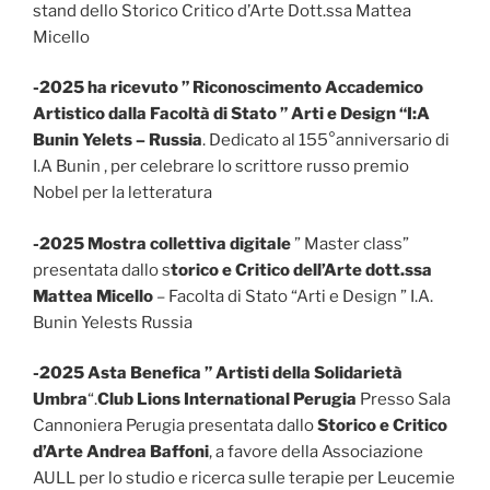
stand dello Storico Critico d’Arte Dott.ssa Mattea
Micello
-2025 ha ricevuto ” Riconoscimento Accademico
Artistico dalla Facoltà di Stato ” Arti e Design “I:A
Bunin Yelets – Russia
. Dedicato al 155°anniversario di
I.A Bunin , per celebrare lo scrittore russo premio
Nobel per la letteratura
-2025 Mostra collettiva digitale
” Master class”
presentata dallo s
torico e Critico dell’Arte dott.ssa
Mattea Micello
– Facolta di Stato “Arti e Design ” I.A.
Bunin Yelests Russia
-2025
Asta Benefica ” Artisti della Solidarietà
Umbra
“.
Club Lions International Perugia
Presso Sala
Cannoniera Perugia presentata dallo
Storico e Critico
d’Arte Andrea Baffoni
, a favore della Associazione
AULL per lo studio e ricerca sulle terapie per Leucemie