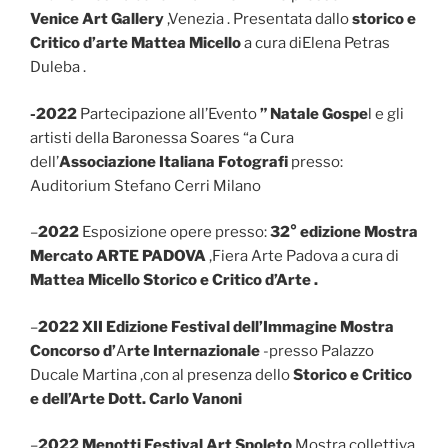
Venice Art Gallery
,Venezia . Presentata dallo
storico e
Critico d’arte Mattea Micello
a cura diElena Petras
Duleba .
-2022
Partecipazione all’Evento
” Natale Gospe
l e gli
artisti della Baronessa Soares “a Cura
dell’
Associazione Italiana Fotografi
presso:
Auditorium Stefano Cerri Milano
–
2022
Esposizione opere presso:
32° edizione Mostra
Mercato ARTE PADOVA
,Fiera Arte Padova a cura di
Mattea Micello Storico e Critico d’Arte .
–
2022 XII Edizione Festival dell’Immagine Mostra
Concorso d’
A
rte Internazionale
-presso Palazzo
Ducale Martina ,con al presenza dello
Storico e
Critico
e
dell’Arte Dott. Carlo Vanoni
–
2022 Menotti Festival Art Spoleto
Mostra collettiva