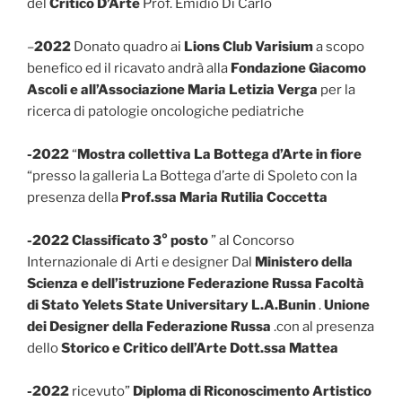
del
Critico D’Arte
Prof. Emidio Di Carlo
–
2022
Donato quadro ai
Lions Club Varisium
a scopo
benefico ed il ricavato andrà alla
Fondazione Giacomo
Ascoli e all’Associazione Maria Letizia Verga
per la
ricerca di patologie oncologiche pediatriche
-2022
“
Mostra collettiva La Bottega d’Arte in fiore
“presso la galleria La Bottega d’arte di Spoleto con la
presenza della
Prof.ssa Maria Rutilia Coccetta
-2022 Classificato 3° posto
” al Concorso
Internazionale di Arti e designer Dal
Ministero della
Scienza e dell’istruzione Federazione Russa Facoltà
di Stato Yelets
State Universitary L.A.Bunin
.
Unione
dei Designer della Federazione Russa
.con al presenza
dello
Storico e Critico dell’Arte Dott.ssa Mattea
-2022
ricevuto”
Diploma di Riconoscimento Artistico