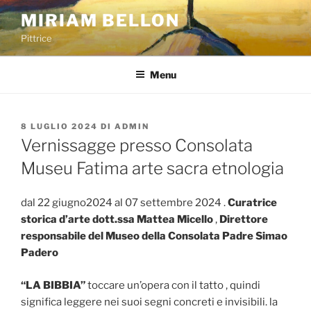
Salta
MIRIAM BELLON
al
Pittrice
contenuto
Menu
PUBBLICATO
8 LUGLIO 2024
DI
ADMIN
IL
Vernissagge presso Consolata
Museu Fatima arte sacra etnologia
dal 22 giugno2024 al 07 settembre 2024 .
Curatrice
storica d’arte dott.ssa Mattea Micello
,
Direttore
responsabile del Museo della Consolata Padre Simao
Padero
“LA BIBBIA”
toccare un’opera con il tatto , quindi
significa leggere nei suoi segni concreti e invisibili. la