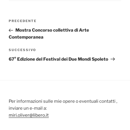
Navigazione
Articolo
PRECEDENTE
articoli
precedente:
Mostra Concorso collettiva di Arte
Contemporanea
Articolo
SUCCESSIVO
successivo
67° Edizione del Festival dei Due Mondi Spoleto
Per informazioni sulle mie opere o eventuali contatti ,
inviare un e-mail a:
miri.oliver@libero.it