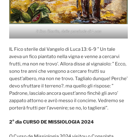
Il fico Sterile, dalla parabola di Luca
IL Fico sterile dal Vangelo di Luca 13: 6-9 ” Un tale
aveva un fico piantato nella vigna e venne a cercarvi
frutti, ma non ne trovo’. Allora disse al vignaiolo: ” Ecco,
sono tre anni che vengono a cercare frutti su
quest’albero, ma non ne trovo. Taglialo dunque! Perche’
devo sfruttare il terreno?. ma quello gli rispose: ”
Padrone, lascialo ancora quest’anno finchè gli avro’
zappato attorno e avrò messo il concime. Vedremo se
porterà frutti per l’avvenire; se no, lo taglierai”.
2° dia CURSO DE MISSIOLOGIA 2024
O Curso de Missiologia 2024 visitou o Consolata