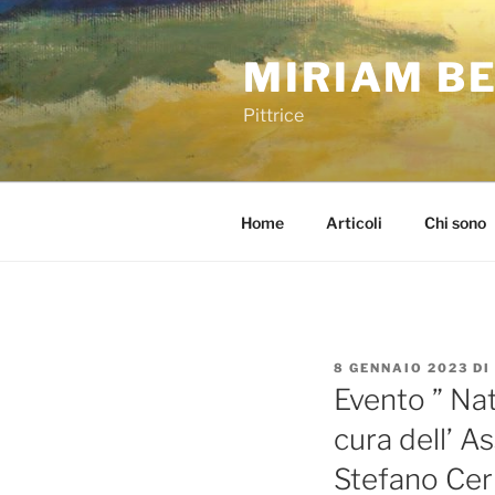
Salta
al
MIRIAM B
contenuto
Pittrice
Home
Articoli
Chi sono
PUBBLICATO
8 GENNAIO 2023
DI
IL
Evento ” Nat
cura dell’ A
Stefano Cer