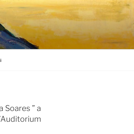
i
a Soares ” a
L’Auditorium