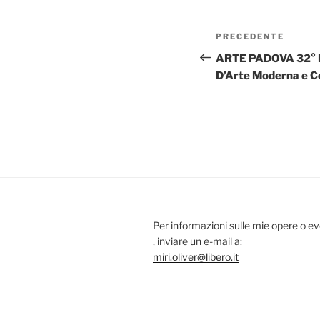
Navigazione
Articolo
PRECEDENTE
articoli
precedente:
ARTE PADOVA 32° E
D’Arte Moderna e 
Per informazioni sulle mie opere o ev
, inviare un e-mail a:
miri.oliver@libero.it