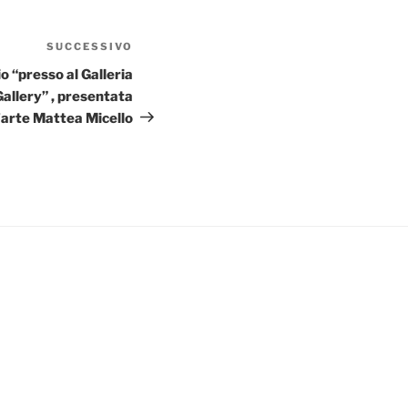
SUCCESSIVO
Articolo
successivo
io “presso al Galleria
Gallery” , presentata
ll’arte Mattea Micello